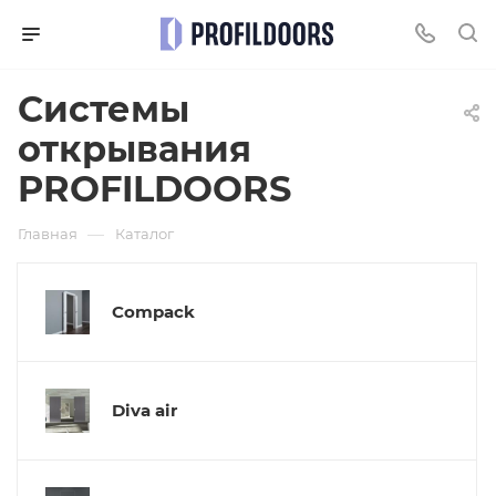
Системы
открывания
PROFILDOORS
—
Главная
Каталог
Compack
Diva air