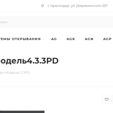
г. Краснодар, ул. Дзержинского 257
ТЕМЫ ОТКРЫВАНИЯ
AG
AGK
AGN
AGP
одель4.3.3PD
рь Модель4.3.3PD