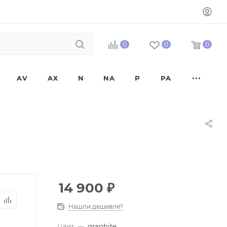
0
0
0
AV
AX
N
NA
P
PA
14 900
₽
Нашли дешевле?
Цвет
—
graphite