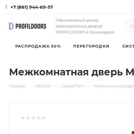
+7 (861) 944-69-57
Официальный дилер
межкомнатных дверей
PROFILDOORS в Краснодаре
РАСПРОДАЖА 50%
ПЕРЕГОРОДКИ
СИС
Межкомнатная дверь М
—
—
—
Главная
Каталог
Серия PD
Межкомнатная две