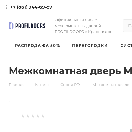
+7 (861) 944-69-57
Официальный дилер
межкомнатных дверей
PROFILDOORS в Краснодаре
РАСПРОДАЖА 50%
ПЕРЕГОРОДКИ
СИС
Межкомнатная дверь М
—
—
—
Главная
Каталог
Серия PD
Межкомнатная две