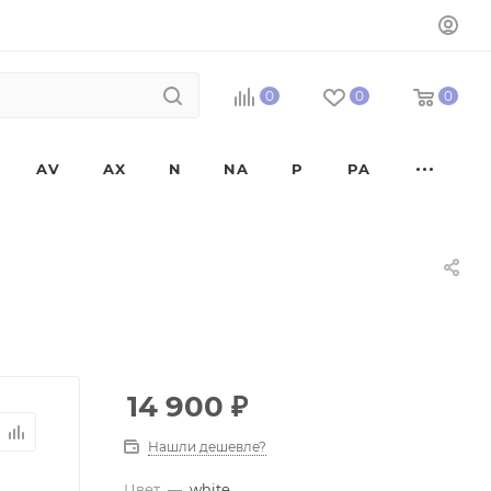
0
0
0
AV
AX
N
NA
P
PA
14 900
₽
Нашли дешевле?
Цвет
—
white