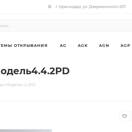
г. Краснодар, ул. Дзержинского 257
ТЕМЫ ОТКРЫВАНИЯ
AG
AGK
AGN
AGP
одель4.4.2PD
рь Модель4.4.2PD